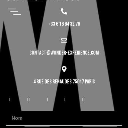
+33 6 18 64 32 76
CONTACT@WONDER-EXPERIENCE.COM
4 RUE DES RENAUDES 75017 PARIS