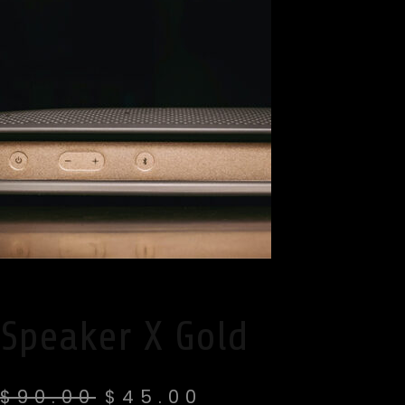
Speaker X Gold
$
90.00
$
45.00