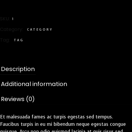
SKU:
1
Category:
CATEGORY
Tag:
TAG
Description
Additional information
Reviews (0)
Et malesuada fames ac turpis egestas sed tempus.
Faucibus turpis in eu mi bibendum neque egestas congue
quisque. Arcu non odio euismod lacinia at quis risus sed.