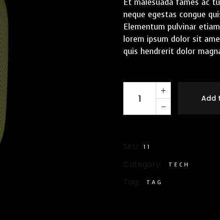
Et malesuada fames ac tur
neque egestas congue quis
Elementum pulvinar etiam
lorem ipsum dolor sit amet
quis hendrerit dolor magna
Add 
SKU:
11
Category:
TECH
Tag:
TAG