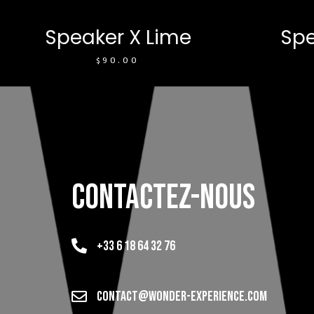
Speaker X Lime
Spe
$
90.00
CONTACTEZ-NOUS
+33 6 18 64 32 76
CONTACT@WONDER-EXPERIENCE.COM