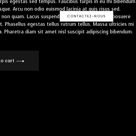
pis egestas sed tempus. Faucibus turpis in eu mi bibendum
que. Arcu non odio euismod lacinia at quis risus sed.
 non quam. Lacus suspendisse faucibus interdum posuere
CONTACTEZ-NOUS
. Phasellus egestas tellus rutrum tellus. Massa ultricies mi
. Pharetra diam sit amet nisl suscipit adipiscing bibendum.
to cart